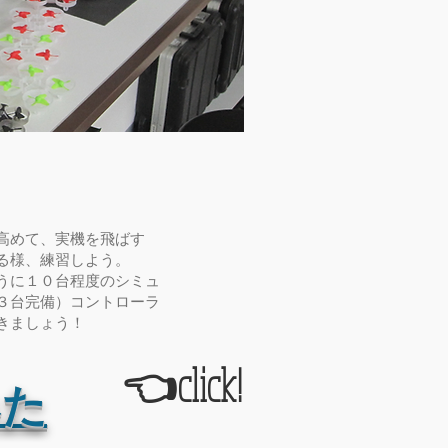
高めて、実機を飛ばす
る様、練習しよう。
ように１０台程度のシミュ
３台完備）コントローラ
きましょう！
👈click!
みた