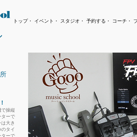
ol
トップ・
イベント・
スタジオ・
予約する・
コーチ・
ル
所
！
機で操縦
ーターで
ンは大き
つのタイ
ーターで