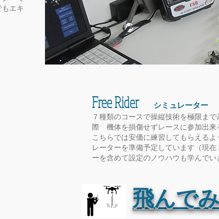
でもエキ
Free Rider
シミュレーター
７種類のコースで操縦技術を極限まで
際 機体を損傷せずレースに参加出来
​こちらでは安価に練習してもらえる
レーターを準備予定しています（現在
ーを含めて設定のノウハウも学んでい
飛
んで