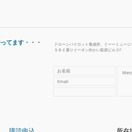
待ってます・・・
ドローンパイロット養成所、ぐーーミュージ
​ＳＢＣ通りイーオン向かい荻原ビル２F
​購読申込
所在