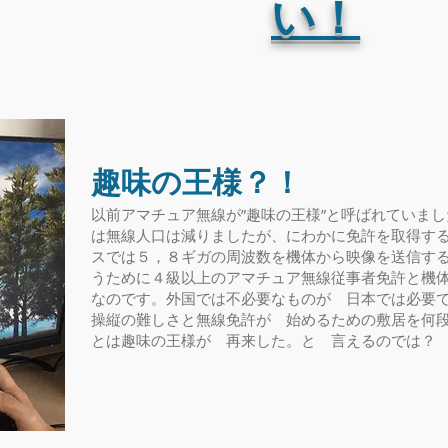
い！
趣味の王様？！
以前アマチュア無線が”趣味の王様”と呼ばれていま
は無線人口は減りましたが、にわかに免許を取得す
スでは５，８ギガの周波数を機体から映像を送信す
うために４級以上のアマチュア無線従事者免許と機
なのです。外国では不必要なものが 日本では必要
​操縦の難しさと無線免許が 始めるための敷居を何
とは趣味の王様が 再来した。と 言えるの